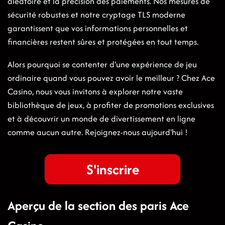
aléatoire et la précision des paiements. Nos mesures de
sécurité robustes et notre cryptage TLS moderne
garantissent que vos informations personnelles et
financières restent sûres et protégées en tout temps.
Alors pourquoi se contenter d'une expérience de jeu
ordinaire quand vous pouvez avoir le meilleur ? Chez Ace
Casino, nous vous invitons à explorer notre vaste
bibliothèque de jeux, à profiter de promotions exclusives
et à découvrir un monde de divertissement en ligne
comme aucun autre. Rejoignez-nous aujourd'hui !
S'inscrire
Aperçu de la section des paris Ace