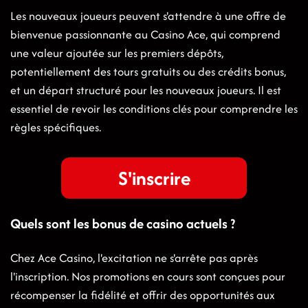
Les nouveaux joueurs peuvent s'attendre à une offre de
bienvenue passionnante au Casino Ace, qui comprend
une valeur ajoutée sur les premiers dépôts,
potentiellement des tours gratuits ou des crédits bonus,
et un départ structuré pour les nouveaux joueurs. Il est
essentiel de revoir les conditions clés pour comprendre les
règles spécifiques.
S'inscrire
Quels sont les bonus de casino actuels ?
Chez Ace Casino, l'excitation ne s'arrête pas après
l'inscription. Nos promotions en cours sont conçues pour
récompenser la fidélité et offrir des opportunités aux