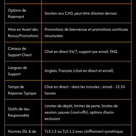
Options de
Soutien aux CAD, peut-être d'autres devises
Paiement
Mise en Avant des
Promotions de bienvenue et promotions continues
Bonus/Promotions
structurées
Canaux de
Chat en direct 24/7, support par email, FAQ
Support Client
Langues de
Anglais, Français (chat en direct et email)
Support
Temps de
Chat en direct : dans les minutes ; email : 12-24
Réponse Typique
heures
Limites de dépôt, limites de perte, limites de
Outils de Jeu
session, pauses (cool-offs), options d'auto-
Responsable
exclusion
Normes SSL & de
TLS 1.2 ou TLS 1.3 avec chiffrement symétrique