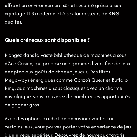
offrant un environnement sûr et sécurisé grâce à son
cryptage TLS moderne et à ses fournisseurs de RNG
audités.
Quels créneaux sont disponibles ?
Plongez dans la vaste bibliothèque de machines à sous
d'Ace Casino, qui propose une gamme diversifiée de jeux
adaptée aux goûts de chaque joueur. Des titres
Megaways énergiques comme Gonzo's Quest et Buffalo
King, aux machines à sous classiques avec un charme
nostalgique, vous trouverez de nombreuses opportunités
de gagner gros.
Avec des options d'achat de bonus innovantes sur
certains jeux, vous pouvez porter votre expérience de jeu
à un niveau supérieur. Découvrez de nouveaux favoris