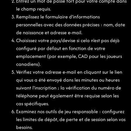
Entrez un mot de passe fort pour votre compte dans
le champ requis.
Remplissez le formulaire d'informations
personnelles avec des données précises : nom, date
de naissance et adresse e-mail.
Choisissez votre pays/devise si cela n'est pas déjà
configuré par défaut en fonction de votre
emplacement (par exemple, CAD pour les joueurs
canadiens).
Vérifiez votre adresse e-mail en cliquant sur le lien
qui vous a été envoyé dans les minutes ou heures
suivant l'inscription ; la vérification du numéro de
téléphone peut également être requise selon les
cas spécifiques.
Examinez nos outils de jeu responsable : configurez
les limites de dépôt, de perte et de session selon vos
besoins.