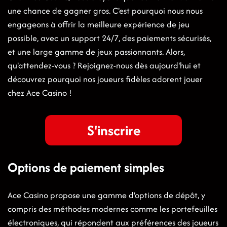
une chance de gagner gros. C'est pourquoi nous nous
engageons à offrir la meilleure expérience de jeu
possible, avec un support 24/7, des paiements sécurisés,
et une large gamme de jeux passionnants. Alors,
qu'attendez-vous ? Rejoignez-nous dès aujourd'hui et
découvrez pourquoi nos joueurs fidèles adorent jouer
chez Ace Casino !
S'inscrire
Options de paiement simples
Ace Casino propose une gamme d'options de dépôt, y
compris des méthodes modernes comme les portefeuilles
électroniques, qui répondent aux préférences des joueurs