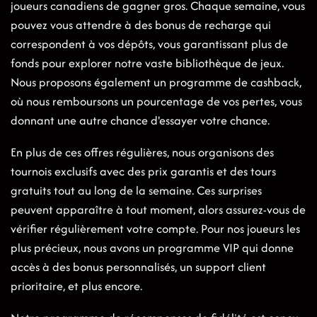
joueurs canadiens de gagner gros. Chaque semaine, vous
pouvez vous attendre à des bonus de recharge qui
correspondent à vos dépôts, vous garantissant plus de
fonds pour explorer notre vaste bibliothèque de jeux.
Nous proposons également un programme de cashback,
où nous remboursons un pourcentage de vos pertes, vous
donnant une autre chance d'essayer votre chance.
En plus de ces offres régulières, nous organisons des
tournois exclusifs avec des prix garantis et des tours
gratuits tout au long de la semaine. Ces surprises
peuvent apparaître à tout moment, alors assurez-vous de
vérifier régulièrement votre compte. Pour nos joueurs les
plus précieux, nous avons un programme VIP qui donne
accès à des bonus personnalisés, un support client
prioritaire, et plus encore.