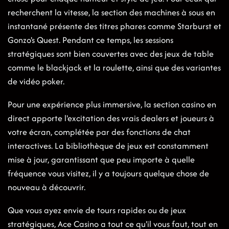
recherchent la vitesse, la section des machines à sous en
instantané présente des titres phares comme Starburst et
Gonzo's Quest. Pendant ce temps, les sessions
stratégiques sont bien couvertes avec des jeux de table
comme le blackjack et la roulette, ainsi que des variantes
de vidéo poker.
Pour une expérience plus immersive, la section casino en
direct apporte l'excitation des vrais dealers et joueurs à
votre écran, complétée par des fonctions de chat
interactives. La bibliothèque de jeux est constamment
mise à jour, garantissant que peu importe à quelle
fréquence vous visitez, il y a toujours quelque chose de
nouveau à découvrir.
Que vous ayez envie de tours rapides ou de jeux
stratégiques, Ace Casino a tout ce qu'il vous faut, tout en