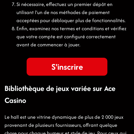
Si nécessaire, effectuez un premier dépôt en
utilisant l'un de nos méthodes de paiement
acceptées pour débloquer plus de fonctionnalités.
Enfin, examinez nos termes et conditions et vérifiez
que votre compte est configuré correctement
avant de commencer à jouer.
S'inscrire
Bibliothèque de jeux variée sur Ace
Casino
Le hall est une vitrine dynamique de plus de 2 000 jeux
provenant de plusieurs fournisseurs, offrant quelque
chose pour chaque humeur et style de jeu. Pour ceux qui