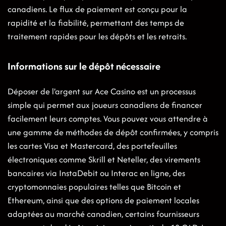
canadiens. Le flux de paiement est conçu pour la
rapidité et la fiabilité, permettant des temps de
traitement rapides pour les dépôts et les retraits.
Informations sur le dépôt nécessaire
Déposer de l'argent sur Ace Casino est un processus
simple qui permet aux joueurs canadiens de financer
facilement leurs comptes. Vous pouvez vous attendre à
une gamme de méthodes de dépôt confirmées, y compris
les cartes Visa et Mastercard, des portefeuilles
électroniques comme Skrill et Neteller, des virements
bancaires via InstaDebit ou Interac en ligne, des
cryptomonnaies populaires telles que Bitcoin et
Ethereum, ainsi que des options de paiement locales
adaptées au marché canadien, certains fournisseurs