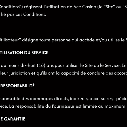
nditions") régissent l'utilisation de Ace Casino (le "Site" ou "S
 lié par ces Conditions.
Utilisateur" désigne toute personne qui accède et/ou utilise le 
'UTILISATION DU SERVICE
au moins dix-huit (18) ans pour utiliser le Site ou le Service. En 
 leur juridiction et qu'ils ont la capacité de conclure des acco
E RESPONSABILITÉ
sponsable des dommages directs, indirects, accessoires, spécia
ervice. La responsabilité du Fournisseur est limitée au maximum 
DE GARANTIE