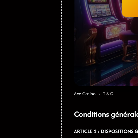
›
Ace Casino
T & C
Conditions général
ARTICLE 1 : DISPOSITIONS 